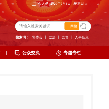
今天是:
2026年8月9日
星期日
搜索词：
常委会
立法
监督
人事任免
作
公众交流
专题专栏